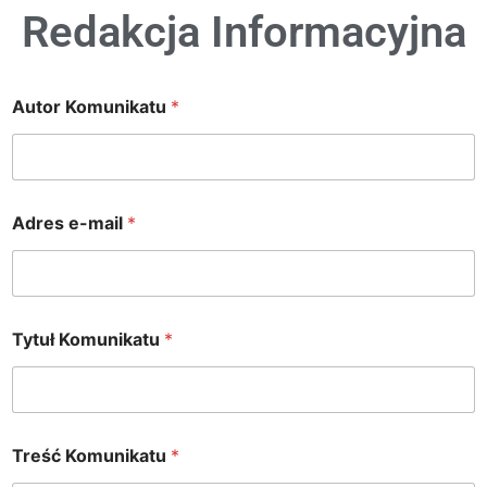
Redakcja Informacyjna
Autor Komunikatu
*
A
Adres e-mail
*
d
r
e
s
K
o
Tytuł Komunikatu
*
m
u
n
i
k
a
Treść Komunikatu
*
t