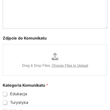
u
K
o
m
u
n
i
k
Zdjęcie do Komunikatu
a
t
u
Drag & Drop Files,
Choose Files to Upload
Kategoria Komunikatu
*
Edukacja
Turystyka